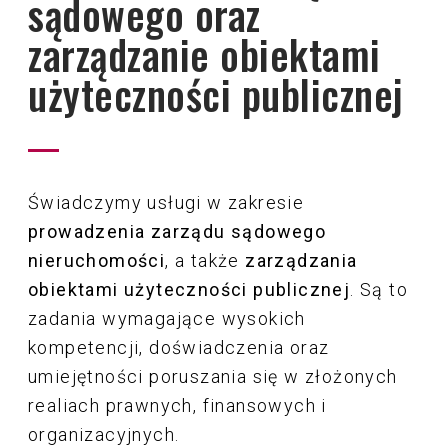
sądowego oraz
Audyty wspólnoty mieszkaniowej
zarządzanie obiektami
Konsultacje i szkolenia dla zarządów
Obsługa Techniczna Nieruchomości
wspólnot
użyteczności publicznej
Obsługa wspólnot w okresie gwarancji
Szkolenia dla osób poszukujących
dewelopera
nowego zawodu
Obsługa dużych osiedli mieszkaniowych
Świadczymy usługi w zakresie
złożonych z kilku budynków
prowadzenia zarządu sądowego
nieruchomości
, a także
zarządzania
Prowadzenie zarządu sądowego oraz
obiektami użyteczności publicznej
. Są to
zarządzanie obiektami użyteczności
zadania wymagające wysokich
publicznej
kompetencji, doświadczenia oraz
umiejętności poruszania się w złożonych
realiach prawnych, finansowych i
organizacyjnych.