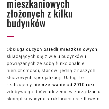
mieszkaniowych
Audyty wspólnoty mieszkaniowej
złożonych z kilku
Konsultacje i szkolenia dla zarządów
Obsługa Techniczna Nieruchomości
wspólnot
budynków
Obsługa wspólnot w okresie gwarancji
Szkolenia dla osób poszukujących
dewelopera
nowego zawodu
Obsługa dużych osiedli mieszkaniowych
Obsługa
dużych osiedli mieszkaniowych
,
złożonych z kilku budynków
składających się z wielu budynków i
powiązanych ze sobą funkcjonalnie
Prowadzenie zarządu sądowego oraz
nieruchomości, stanowi jedną z naszych
zarządzanie obiektami użyteczności
kluczowych specjalizacji. Usługi te
publicznej
realizujemy
nieprzerwanie od 2010 roku
,
zdobywając doświadczenie w zarządzaniu
skomplikowanymi strukturami osiedlowymi.