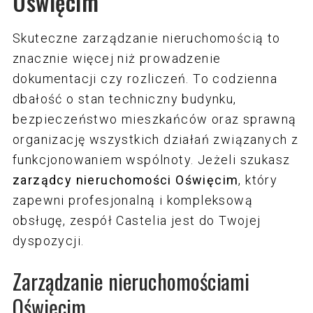
Oświęcim
Audyty wspólnoty mieszkaniowej
Konsultacje i szkolenia dla zarządów
Skuteczne zarządzanie nieruchomością to
Obsługa Techniczna Nieruchomości
wspólnot
znacznie więcej niż prowadzenie
dokumentacji czy rozliczeń. To codzienna
Obsługa wspólnot w okresie gwarancji
Szkolenia dla osób poszukujących
dbałość o stan techniczny budynku,
dewelopera
nowego zawodu
bezpieczeństwo mieszkańców oraz sprawną
Obsługa dużych osiedli mieszkaniowych
organizację wszystkich działań związanych z
złożonych z kilku budynków
funkcjonowaniem wspólnoty. Jeżeli szukasz
zarządcy nieruchomości Oświęcim
, który
Prowadzenie zarządu sądowego oraz
zapewni profesjonalną i kompleksową
zarządzanie obiektami użyteczności
obsługę, zespół Castelia jest do Twojej
publicznej
dyspozycji.
Zarządzanie nieruchomościami
Oświęcim